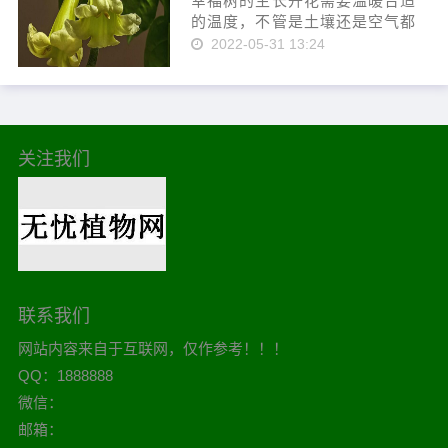
幸福树的生长开花需要温暖合适
的温度，不管是土壤还是空气都
要保持一定的湿度，不要放在阴
2022-05-31 13:24
暗的不见光的地方，春季和秋季
的生长旺季勤施肥，出现害虫及
时清除，在这样周全的护理下，
幸福树每年都会开花。 幸福树会
开花...
关注我们
联系我们
网站内容来自于互联网，仅作参考！！！
QQ：1888888
微信：
邮箱：