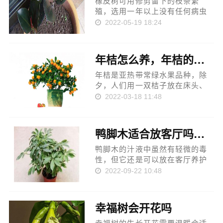
橡皮树可用修剪留下的枝条繁
殖，选用一年以上没有任何病虫
害的枝条，还要用肥沃度高的土
2022-05-19 18:24
壤扦插，将橡皮树的枝条插入土
壤后，保持土壤、空气的湿润度
就可以了，也可以放入水中，摆
年桔怎么养，年桔的养殖方法
放在散光处理养护，等待半个月
后枝条就...
年桔是亚热带常绿水果品种，除
夕，人们用一双桔子放在床头、
桌面，有“大吉大利、吉到运到”的
2022-03-18 11:48
寓意，是应节必备果品。年桔1-2
月成熟，正值春节，故得名“年
桔”，也叫“大桔”（大吉）。一下
鸭脚木适合放客厅吗？放在客厅可改善风水
是小编为大家整理编辑的年桔...
鸭脚木的汁液中虽然有轻微的毒
性，但它还是可以放在客厅养护
的，通常将鸭脚木放在客厅里，
2022-09-22 10:48
可起到净化空气、装饰环境的作
用，而且它还有招财进宝、化煞
驱邪的风水作用，如果不小心触
幸福树会开花吗
碰或误食那么需及时的清洗漱口
处理，...