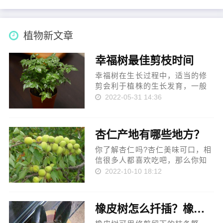
植物新文章
幸福树最佳剪枝时间
幸福树在生长过程中，适当的修
剪会利于植株的生长发育，一般
是在夏季的7月份的生长期和冬季
2022-05-31 14:36
的休眠期修剪最佳，而且主要的
修剪方法包括摘心，抹头，疏
剪，剪根，这样就可以让幸福树
杏仁产地有哪些地方？
生长的枝繁叶茂。 一、幸福树在
7月份或...
你了解杏仁吗?杏仁美味可口，相
信很多人都喜欢吃吧，那么你知
道杏仁的产地吗?估计很少有人知
2022-10-10 18:12
道吧。那么下面小编就来为大家
介绍一下杏仁产地主要有哪些地
方吧! 杏仁果长在短距上，具有未
橡皮树怎么扦插？橡皮树扦插方法步骤
成熟的外观。当果实成熟时，它
绿色...