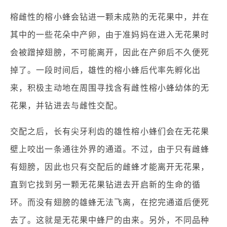
榕雌性的榕小蜂会钻进一颗未成熟的无花果中，并在
其中的一些花朵中产卵，由于准妈妈在进入无花果时
会被蹭掉翅膀，不可能离开，因此在产卵后不久便死
掉了。一段时间后，雄性的榕小蜂后代率先孵化出
来，积极主动地在周围寻找含有雌性榕小蜂幼体的无
花果，并钻进去与雌性交配。
交配之后，长有尖牙利齿的雄性榕小蜂们会在无花果
壁上咬出一条通往外界的通道。不过，由于只有雌蜂
有翅膀，因此也只有交配后的雌蜂才能离开无花果，
直到它找到另一颗无花果钻进去开启新的生命的循
环。而没有翅膀的雄蜂无法飞离，在挖完通道后便死
去了。这就是无花果中蜂尸的由来。另外，不同品种