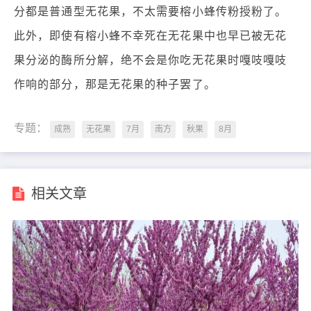
分都是普通型无花果，不太需要榕小蜂传粉授粉了。
此外，即使有榕小蜂不幸死在无花果中也早已被无花
果分泌的酶所分解，绝不会是你吃无花果时嘎吱嘎吱
作响的部分，那是无花果的种子罢了。
专题：
成熟
无花果
7月
南方
秋果
8月
相关文章