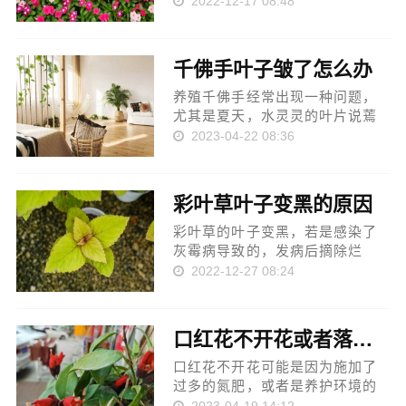
2022-12-17 08:48
调整好温度，调整至10℃以上。
缺少阳光：没有阳光的照射，也
会导致这种情况，要移到光线能
千佛手叶子皱了怎么办
照射到的地方。不适应：刚上盆
或刚移到新...
养殖千佛手经常出现一种问题，
尤其是夏天，水灵灵的叶片说蔫
就蔫，皱了吧唧，看上去马上要
2023-04-22 08:36
死掉了？这可怎么办？和小编一
起看一下千佛手叶子皱了怎么办!
...
彩叶草叶子变黑的原因
彩叶草的叶子变黑，若是感染了
灰霉病导致的，发病后摘除烂
叶，然后用施佳乐、灰霉克等药
2022-12-27 08:24
剂喷洒。若是强光灼伤导致的，
可将发黑的部分剪除，放在阴凉
的散光处。若是积尘太多导致
口红花不开花或者落蕾怎么办
的，需清除掉上面的灰尘。若是
温度偏低导...
口红花不开花可能是因为施加了
过多的氮肥，或者是养护环境的
温度太低。此时要将它转移至温