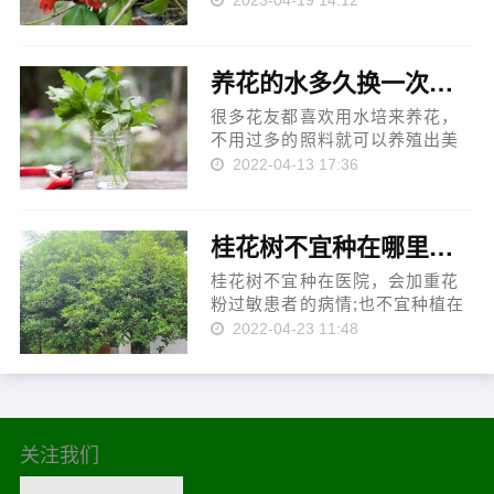
2023-04-19 14:12
暖的环境之中，并且停施氮肥，
改施磷钾肥。它落蕾可能是因为
浇水过多或者光照不足，此时要
养花的水多久换一次？养花的水3种需要更换的原
将它放于通风处晾干花土，然后
把它改...
很多花友都喜欢用水培来养花，
不用过多的照料就可以养殖出美
丽的花，但需要经常换水，那么
2022-04-13 17:36
养花的水多久换一次呢，大多都
是每隔一个月换一次水，其实最
好7～10天换一次水，一些水培种
桂花树不宜种在哪里？医院和室内不可种植
植的花，放入适量的阿斯匹林、
食醋、...
桂花树不宜种在医院，会加重花
粉过敏患者的病情;也不宜种植在
室内，风水学上说桂花树是鬼
2022-04-23 11:48
树，会带来霉运，并且室内的通
风较差，不能满足桂花的生长需
求;也不宜在北方种植桂花树，因
为北方温度低，土壤多为冻土，
不适合桂...
关注我们