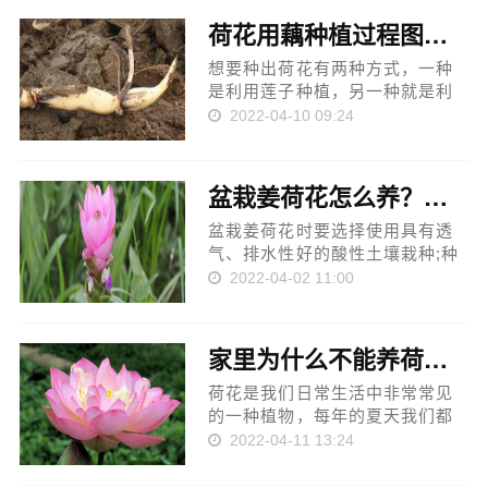
滑有质感，叶全缘色泽翠绿偏
荷花用藕种植过程图解，从种植到开花只需一个
深，须根发达，分蘖繁殖。 一、
叶片 水浮...
想要种出荷花有两种方式，一种
是利用莲子种植，另一种就是利
用莲藕来种植。莲子的长势太过
2022-04-10 09:24
缓慢，在这里还是建议用莲藕种
植，下面会给大家带来荷花用藕
种植过程图解，手把手教你怎么
盆栽姜荷花怎么养？盆栽姜荷花养殖要点
将莲藕种下去，之后就等待它开
花结果...
盆栽姜荷花时要选择使用具有透
气、排水性好的酸性土壤栽种;种
植之后要每20天左右进行一次滴
2022-04-02 11:00
灌施肥处理;姜荷花适宜放在具有
阴凉通风温度在20～35℃的环境
中生长;浇水时需每2～3天浇一次
家里为什么不能养荷花？家里种荷花对风水好吗
水...
荷花是我们日常生活中非常常见
的一种植物，每年的夏天我们都
可以看到一整片池塘中随风飘荡
2022-04-11 13:24
着粉白相间的荷花，场景非常的
美丽。所以我们就有很多花友想