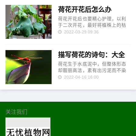
把这种美丽的荷花养在家中，可
荷花开花后怎么办
是却听说和话不可以养在家里，
那么家...
荷花开花后也要精心护理，以利
于二次开花，最好将植株上的枯
枝茎叶全部剪除，及时的浇入水
2022-03-29 09:36
分，水分最好用在室外暴晒1～2
天的水为主，将原来的泥土换
掉，采用稀泥土和腐殖土的混合
描写荷花的诗句：大全
土，加入适量底肥即可。 1、修
剪处理 荷花...
荷花生于水底泥中，但整体形态
却靓丽高洁，素有出污泥而不染
的美誉，深得文人墨客的喜爱，
2022-04-16 16:00
留下了大量描写荷花的诗句。多
年来小编前前后后地收集了一部
分描写荷花的诗词，借此美好机
会与大家分享。 小池 宋.杨万里
泉眼无...
关注我们