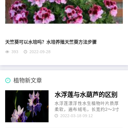
天竺葵可以水培吗？水培养殖天竺葵方法步骤
393
2022-09-28
植物新文章
水浮莲与水葫芦的区别
水浮莲漂浮性水生植物叶片质厚
柔软，遍布绒毛，长宽约2～3寸
扇形，全株淡绿色，有长而垂直
2022-03-18 09:12
的须根，由匍匐枝繁殖;水葫芦多
年生宿根浮水草本植物，叶片光